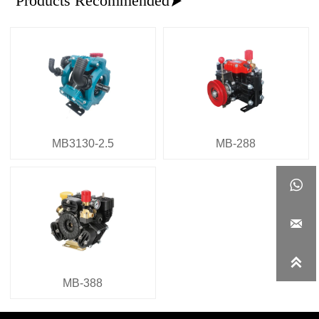
Products Recommended

MB3130-2.5
MB-288



MB-388