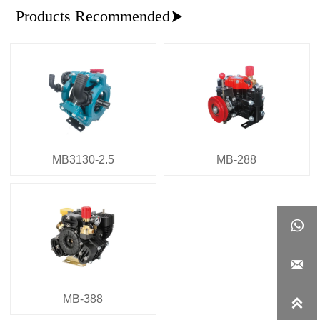
Products Recommended

MB3130-2.5
MB-288


MB-388
