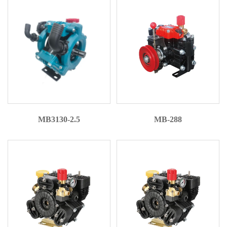
MB3130-2.5
MB-288