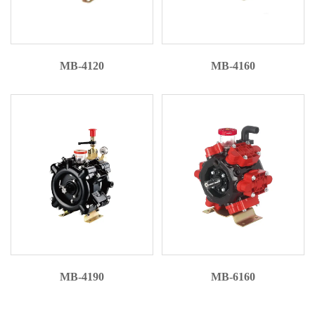
MB-4120
MB-4160
MB-4190
MB-6160