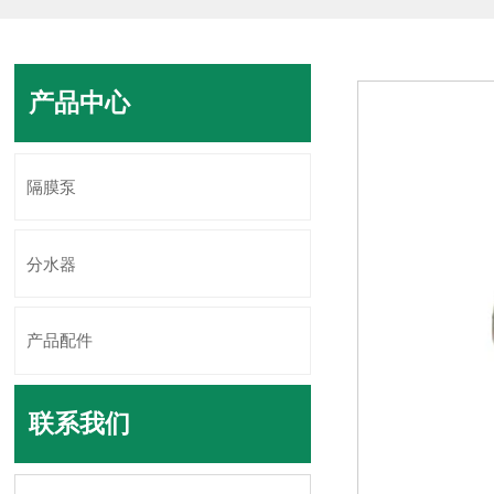
产品中心
隔膜泵
分水器
产品配件
联系我们