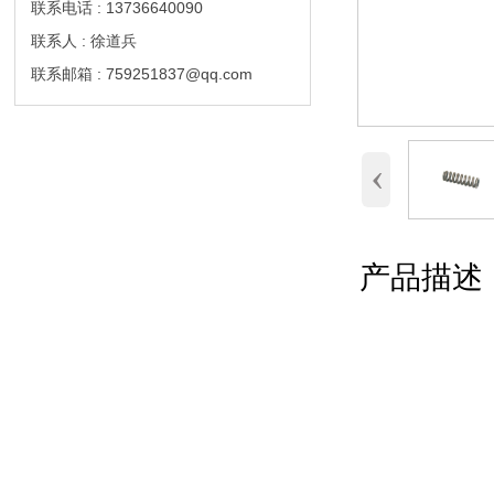
联系电话 : 13736640090
联系人 : 徐道兵
联系邮箱 : 759251837@qq.com
‹
产品描述