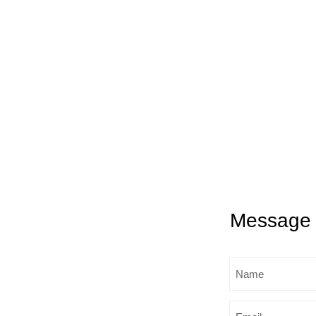
Message