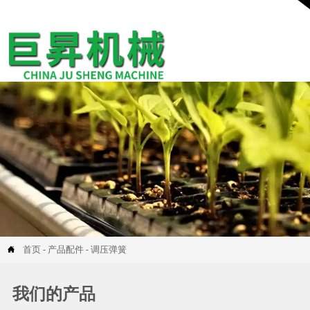

首页
-
产品配件
-
调压弹簧
我们的产品