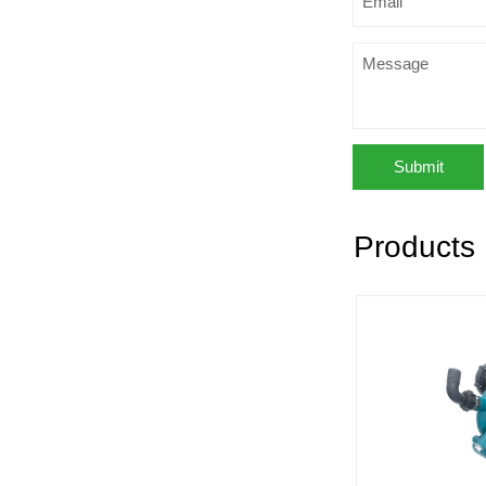
Submit
Product