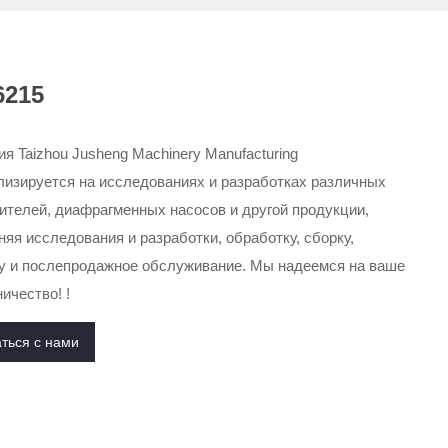
6215
я Taizhou Jusheng Machinery Manufacturing
лизируется на исследованиях и разработках различных
ителей, диафрагменных насосов и другой продукции,
яя исследования и разработки, обработку, сборку,
у и послепродажное обслуживание. Мы надеемся на ваше
ичество! !
ться с нами