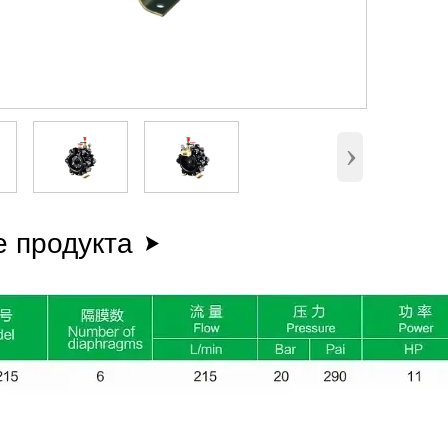
›
 продукта
