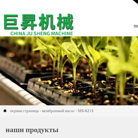
п

первая страница
-
мембранный насос
-
МБ-6215
наши продукты