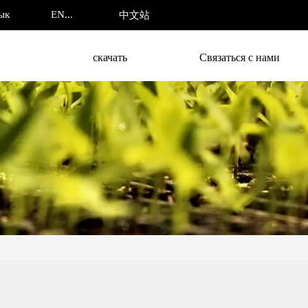
ENGLISH
ык
中文站
скачать
Связаться с нами
