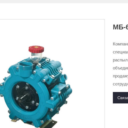
МБ-
Компани
специа
распыл
объедин
продаж
сотрудн
Связа