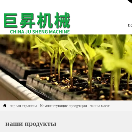
п
первая страница
-
Комплектующие продукции
-
чашка масла

наши продукты