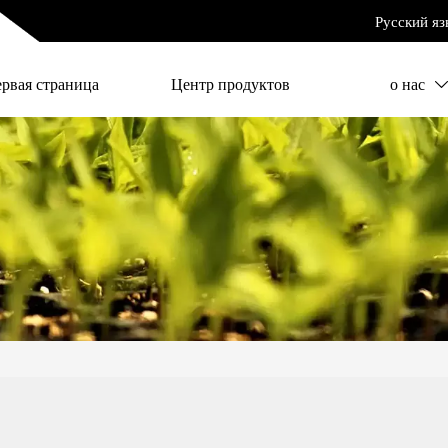
Русский яз
ервая страница
Центр продуктов
о нас