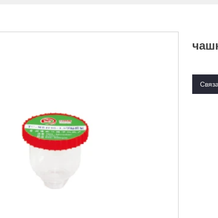
чаш
Связа