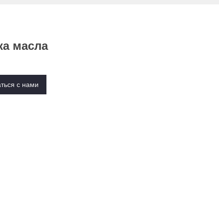
ка масла
ться с нами