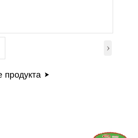
›
 продукта
