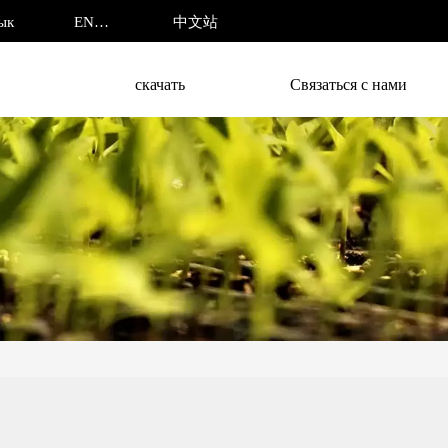
ENGLISH
中文站
ык
скачать
Связаться с нами
