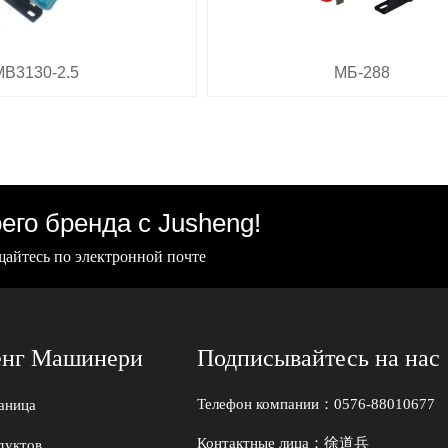
MB3130-2.5
МБ-288
его бренда с Jusheng!
айтесь по электронной почте
нг Машинери
Подписывайтесь на нас
Телефон компании：0576-88010677
раница
Контактные лица：徐道兵
дуктов